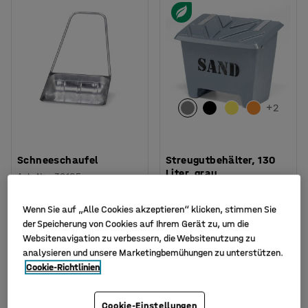
+
2
Schneeschaufel
Streugutbehälter, 130
Liter, grau
Art. Nr.
:
30165
Art. Nr.
:
305875
Wenn Sie auf „Alle Cookies akzeptieren“ klicken, stimmen Sie
79,- €
279,- €
KAUFEN
KAUFEN
der Speicherung von Cookies auf Ihrem Gerät zu, um die
Exkl. USt.
Exkl. USt.
Websitenavigation zu verbessern, die Websitenutzung zu
analysieren und unsere Marketingbemühungen zu unterstützen.
Cookie-Richtlinien
Cookie-Einstellungen