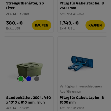
Streugutbehälter, 25
Pflug für Gabelstapler, B
Liter
2500 mm
Art. Nr.
:
30166
Art. Nr.
:
312202
380,- €
1.749,- €
KAUFEN
KAUFEN
Exkl. USt.
Exkl. USt.
Verfügbar in verschiedenen
Ausführungen
Sandbehälter, 200 l, 490
Pflug für Gabelstapler, B
x 1010 x 610 mm, grün
1500 mm
Art. Nr.
:
307111
Art. Nr.
:
312203