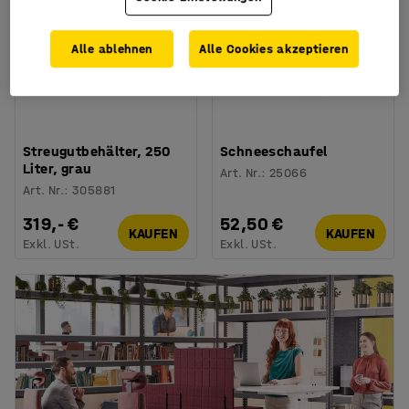
Alle ablehnen
Alle Cookies akzeptieren
+
2
Streugutbehälter, 250
Schneeschaufel
Liter, grau
Art. Nr.
:
25066
Art. Nr.
:
305881
319,- €
52,50 €
KAUFEN
KAUFEN
Exkl. USt.
Exkl. USt.