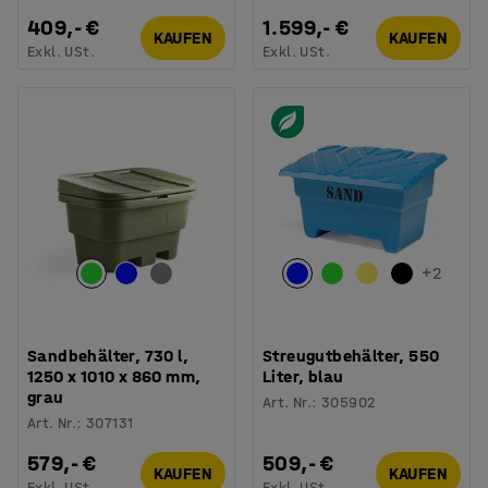
409,- €
1.599,- €
KAUFEN
KAUFEN
Exkl. USt.
Exkl. USt.
+
2
Sandbehälter, 730 l,
Streugutbehälter, 550
1250 x 1010 x 860 mm,
Liter, blau
grau
Art. Nr.
:
305902
Art. Nr.
:
307131
579,- €
509,- €
KAUFEN
KAUFEN
Exkl. USt.
Exkl. USt.