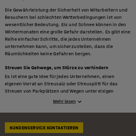
Die Gewährleistung der Sicherheit von Mitarbeitern und
Besuchern bei schlechten Wetterbedingungen ist von
wesentlicher Bedeutung. Eis und Schnee können in den
Wintermonaten eine große Gefahr darstellen. Es gibt eine
Reihe einfacher Schritte, die jedes Unternehmen
unternehmen kann, um sicherzustellen, dass die
Räumlichkeiten keine Gefahren bergen.
Streuen Sie Gehwege, um Stürze zu verhindern
Es ist eine gute Idee für jedes Unternehmen, einen
eigenen Vorrat an Streusalz oder Streusplitt für das
Streuen von Parkplätzen und Wegen unter eisigen
Bedingungen aufzubewahren. Es wird jedoch besonders
Mehr lesen
empfohlen, dass belebte öffentliche Bereiche über einen
zugänglichen Sandbehälter verfügen, um Unfälle zu
vermeiden. Dazu gehören Orte wie Bürgesteige und
Parkplätze in Einkaufszentren sowie Schulen - überall
KUNDENSERVICE KONTAKTIEREN
dort, wo die Gemeinde möglicherweise nicht dafür