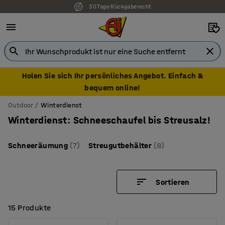
30 Tage Rückgaberecht
7 Jahre Garantie
Holen Sie sich Ihr persönliches Angebot. Einfach &
bequem online!
Outdoor
Winterdienst
Winterdienst: Schneeschaufel bis Streusalz!
Schneeräumung
(7)
Streugutbehälter
(8)
Sortieren
15 Produkte