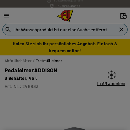
7 Jahre Garantie
Holen Sie sich Ihr persönliches Angebot. Einfach &
bequem online!
Abfallbehälter
Tretmülleimer
Pedaleimer ADDISON
3 Behälter, 45 l
In AR ansehen
Art. Nr.
:
246833