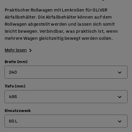
Praktischer Rollwagen mit Lenkrollen für OLIVER
Abfallbehälter. Die Abfallbehälter können auf dem
Rollwagen abgestellt werden und lassen sich somit
leicht bewegen. Verbindbar, was praktisch ist, wenn
mehrere Wagen gleichzeitig bewegt werden sollen.
Mehr lesen
Breite (mm)
240
Tiefe (mm)
240
495
390
Einsatzzweck
415
60 L
495