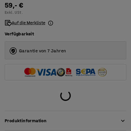
59,- €
60 L
Exkl. USt.
90 L
Auf die Merkliste
Verfügbarkeit
Garantie von 7 Jahren
Produktinformation