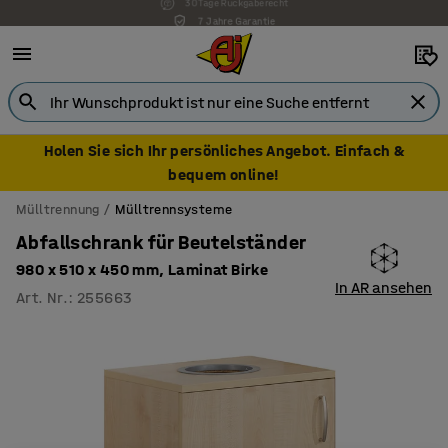
7 Jahre Garantie
Holen Sie sich Ihr persönliches Angebot. Einfach &
bequem online!
Mülltrennung
Mülltrennsysteme
Abfallschrank für Beutelständer
980 x 510 x 450 mm, Laminat Birke
In AR ansehen
Art. Nr.
:
255663