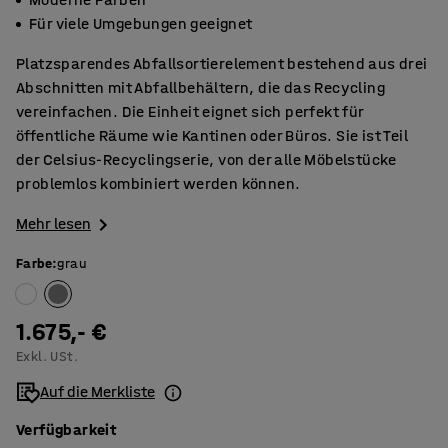
Für viele Umgebungen geeignet
Platzsparendes Abfallsortierelement bestehend aus drei
Abschnitten mit Abfallbehältern, die das Recycling
vereinfachen. Die Einheit eignet sich perfekt für
öffentliche Räume wie Kantinen oder Büros. Sie ist Teil
der Celsius-Recyclingserie, von der alle Möbelstücke
problemlos kombiniert werden können.
Mehr lesen
Farbe
:
grau
1.675,- €
Exkl. USt.
Auf die Merkliste
Verfügbarkeit