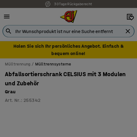
30 Tage Rückgaberecht
Holen Sie sich Ihr persönliches Angebot. Einfach &
bequem online!
Mülltrennung
Mülltrennsysteme
Abfallsortierschrank CELSIUS mit 3 Modulen
und Zubehör
Grau
Art. Nr.
:
255342