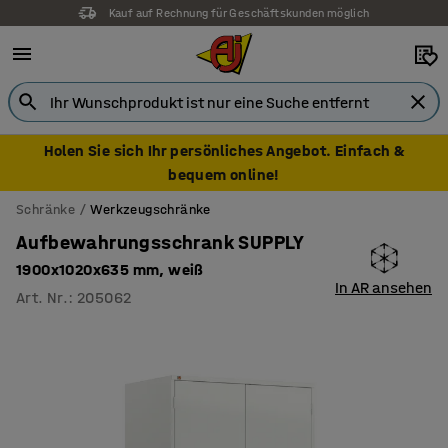
Kauf auf Rechnung für Geschäftskunden möglich
Holen Sie sich Ihr persönliches Angebot. Einfach &
bequem online!
Schränke
Werkzeugschränke
Aufbewahrungsschrank SUPPLY
1900x1020x635 mm, weiß
In AR ansehen
Art. Nr.
:
205062