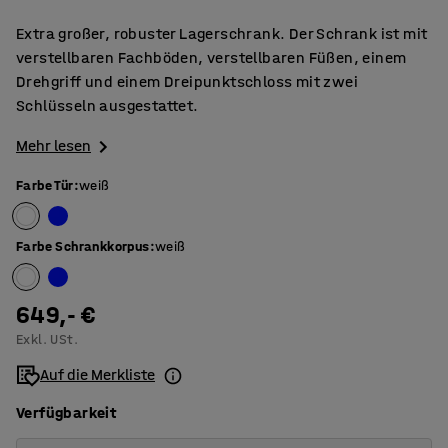
Extra großer, robuster Lagerschrank. Der Schrank ist mit
verstellbaren Fachböden, verstellbaren Füßen, einem
Drehgriff und einem Dreipunktschloss mit zwei
Schlüsseln ausgestattet.
Mehr lesen
Farbe Tür
:
weiß
Farbe Schrankkorpus
:
weiß
649,- €
Exkl. USt.
Auf die Merkliste
Verfügbarkeit