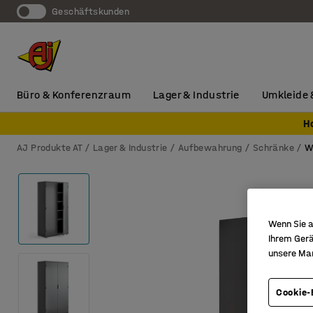
Geschäftskunden
Büro & Konferenzraum
Lager & Industrie
Umkleide 
H
AJ Produkte AT
Lager & Industrie
Aufbewahrung
Schränke
W
Wenn Sie a
Ihrem Gerä
unsere Ma
Cookie-