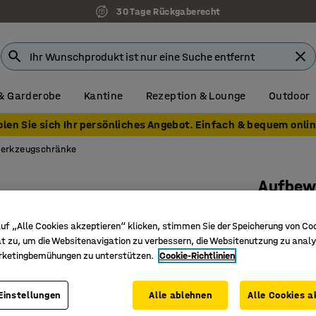
30 Tage Rückgaberecht
& Garderobe
Kantine
Rezeption & Lounge
Outdoor
olen Sie sich Ihr persönliches Angebot. Einfach & bequem onlin
erkzeugschränke
Aufbew
1900x10
uf „Alle Cookies akzeptieren“ klicken, stimmen Sie der Speicherung von Co
Art. Nr.
:
20
t zu, um die Websitenavigation zu verbessern, die Websitenutzung zu analy
rketingbemühungen zu unterstützen.
Cookie-Richtlinien
Extra gro
4 einste
Elektron
Einstellungen
Alle ablehnen
Alle Cookies a