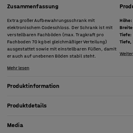
Zusammenfassung
Prod
Extra großer Aufbewahrungsschrank mit
Höhe
:
elektronischem Codeschloss. Der Schrank ist mit
Breite
verstellbaren Fachböden (max. Tragkraft pro
Tiefe
:
Fachboden 70 kg bei gleichmäßiger Verteilung)
Tiefe,
ausgestattet sowie mit einstellbaren Füßen, damit
Weiter
er auch auf unebenen Böden stabil steht.
Mehr lesen
Produktinformation
Dieser stabile Schrank besteht aus verschweißtem Stahlblec
Produktdetails
Standardschrank und bietet maximalen Stauraum! Der Schra
anspruchsvolle Umgebungen, wie Werkstätten und Lager, i
Höhe
:
1900
mm
geeignet.
Media
Breite
:
1020
mm