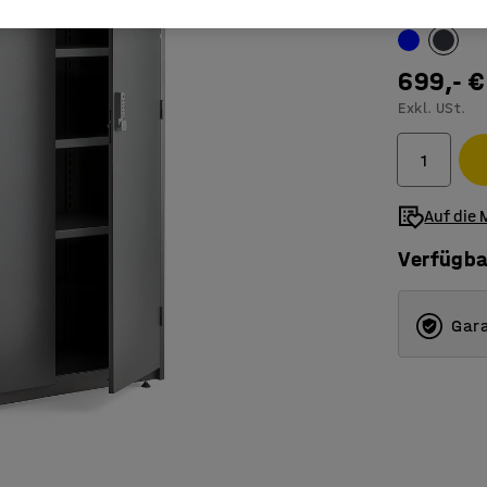
Farbe Tür
:
du
699,- €
Exkl. USt.
Auf die 
Verfügba
Gara