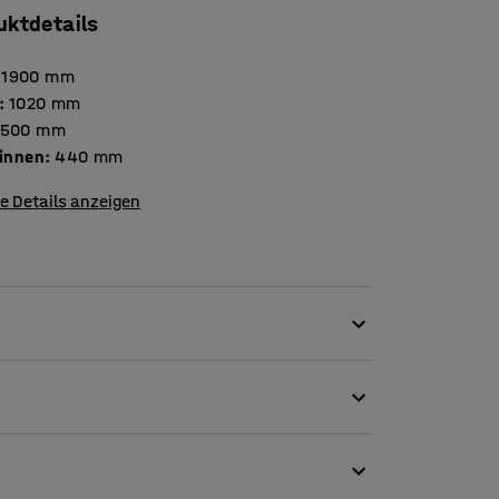
uktdetails
1900
mm
:
1020
mm
500
mm
 innen
:
440
mm
e Details anzeigen
h. Er ist breiter und tiefer als ein
nk ist sehr langlebig und eignet sich für
st aber auch als Büro- oder Aktenschrank