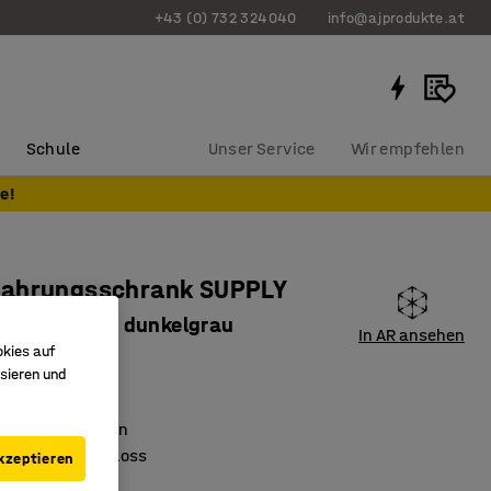
+43 (0) 732 324040
info@ajprodukte.at
Schule
Unser Service
Wir empfehlen
e!
ahrungsschrank SUPPLY
20x500 mm, dunkelgrau
In AR ansehen
okies auf
560
sieren und
ß
llbare Fachböden
isches Codeschloss
kzeptieren