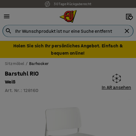
7 Jahre Garantie
Holen Sie sich Ihr persönliches Angebot. Einfach &
bequem online!
Sitzmöbel
Barhocker
Barstuhl RIO
Weiß
In AR ansehen
Art. Nr.
:
128160