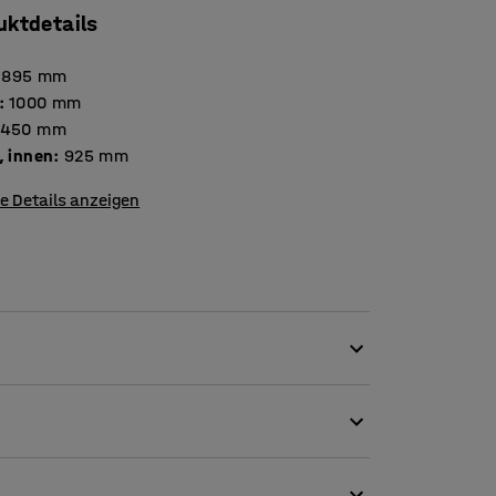
uktdetails
895
mm
:
1000
mm
450
mm
, innen
:
925
mm
e Details anzeigen
 geprüft. Der Schrank ist an der linken Ecke
en Lüftungsöffnungen oben und unten.
 eine Belüftung der Zwischenräume aller