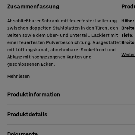
Zusammenfassung
Prod
Abschließbarer Schrank mit feuerfester Isolierung
Höhe
:
zwischen doppelten Stahlplatten in den Türen, den
Breite
Seiten sowie dem Ober- und Unterteil. Lackiert mit
Tiefe
:
einer feuerfesten Pulverbeschichtung. Ausgestattet
Breite
mit Lüftungskanal, abnehmbarer Sockelfront und
Weiter
Ablage mit hochgezogenen Kanten und
geschlossenen Ecken.
Mehr lesen
Produktinformation
Dieser abschließbare Chemikalienschrank ist auf Belüftung
Produktdetails
mit einem Belüftungskanal ausgestattet, mit einstellbar
Dazwischen befinden sich kleinere Absaugstellen, die für
Höhe
:
895
mm
Regale sorgen.
Dokumente