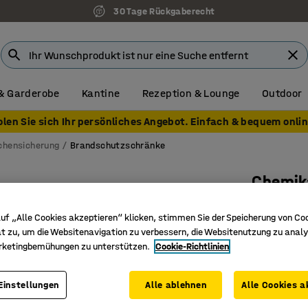
30 Tage Rückgaberecht
& Garderobe
Kantine
Rezeption & Lounge
Outdoor
olen Sie sich Ihr persönliches Angebot. Einfach & bequem onlin
hensicherung
Brandschutzschränke
Chemik
Feuerres
uf „Alle Cookies akzeptieren“ klicken, stimmen Sie der Speicherung von Co
mm
t zu, um die Websitenavigation zu verbessern, die Websitenutzung zu analy
Art. Nr.
:
75
rketingbemühungen zu unterstützen.
Cookie-Richtlinien
Brandsch
Einstellungen
Alle ablehnen
Alle Cookies a
Verstell
Gute Bel