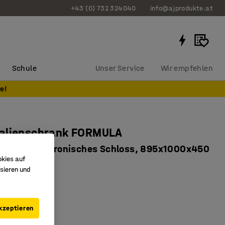
+43 (0) 732 324040
info@ajprodukte.at
Schule
Unser Service
Wir empfehlen
e!
alienschrank FORMULA
istent, elektronisches Schloss, 895x1000x450
okies auf
sieren und
5239
utzgeprüft
kzeptieren
barer Fachboden
üftung