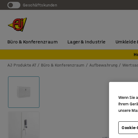
Geschäftskunden
Büro & Konferenzraum
Lager & Industrie
Umkleide 
H
AJ Produkte AT
Büro & Konferenzraum
Aufbewahrung
Wertsac
Wenn Sie a
Ihrem Gerä
unsere Ma
Cookie-