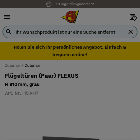
30 Tage Rückgaberecht
Holen Sie sich Ihr persönliches Angebot. Einfach &
bequem online!
Zubehör
Zubehör
Flügeltüren (Paar) FLEXUS
H 810 mm, grau
Art. Nr.
:
151417