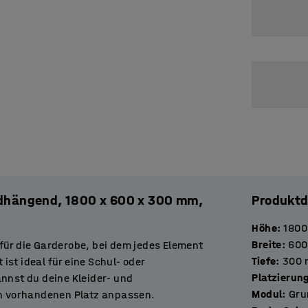
dhängend, 1800 x 600 x 300 mm,
Produktd
Höhe
:
1800
Breite
:
600
für die Garderobe, bei dem jedes Element
Tiefe
:
300
st ideal für eine Schul- oder
Platzierun
annst du deine Kleider- und
Modul
:
Gru
n vorhandenen Platz anpassen.