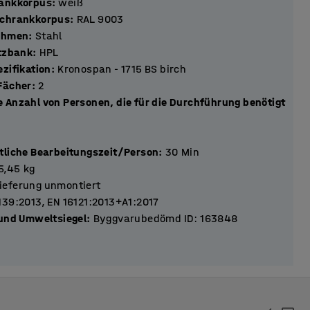
rankkorpus
:
weiß
Schrankkorpus
:
RAL 9003
Rahmen
:
Stahl
itzbank
:
HPL
zifikation
:
Kronospan - 1715 BS birch
tückzahl Fächer
:
2
 Anzahl von Personen, die für die Durchführung benötigt
tliche Bearbeitungszeit/Person
:
30
Min
5,45
kg
ieferung unmontiert
139:2013, EN 16121:2013+A1:2017
 und Umweltsiegel
:
Byggvarubedömd ID: 163848