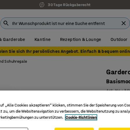
30 Tage Rückgaberecht
& Garderobe
Kantine
Rezeption & Lounge
Outdoor
olen Sie sich Ihr persönliches Angebot. Einfach & bequem onlin
nd Schuhregale
Garder
Basismod
Art. Nr.
:
30
Mühelos 
uf „Alle Cookies akzeptieren“ klicken, stimmen Sie der Speicherung von Co
Die Bank 
t zu, um die Websitenavigation zu verbessern, die Websitenutzung zu analy
Wird mit 
rketingbemühungen zu unterstützen.
Cookie-Richtlinien
Hut- und S