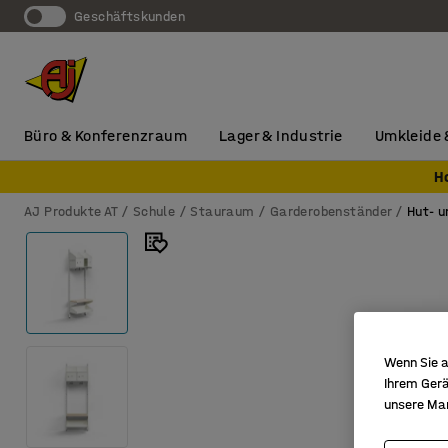
Geschäftskunden
Büro & Konferenzraum
Lager & Industrie
Umkleide 
H
AJ Produkte AT
Schule
Stauraum
Garderobenständer
Hut- u
Wenn Sie a
Ihrem Gerä
unsere Ma