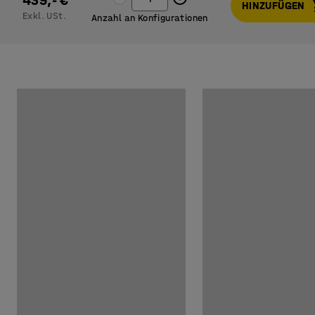
439,- €
HINZUFÜGEN
Exkl. USt.
Anzahl an Konfigurationen