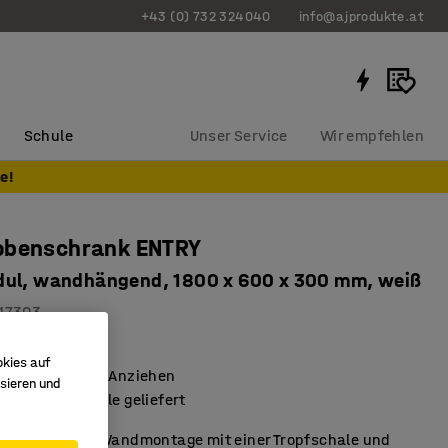
+43 (0) 732 324040
info@ajprodukte.at
Schule
Unser Service
Wir empfehlen
e!
obenschrank ENTRY
ul, wandhängend, 1800 x 600 x 300 mm, weiß
17303
anzupassen
okies auf
erleichtert das Anziehen
sieren und
einer Tropfschale geliefert
chuhregal zur Wandmontage mit einer Tropfschale und