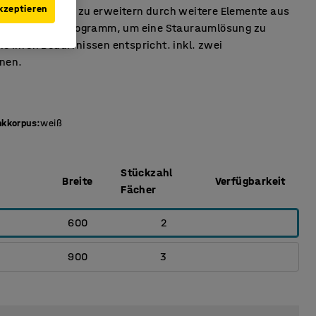
kzeptieren
r Bank. Einfach zu erweitern durch weitere Elemente aus
-Garderobenprogramm, um eine Stauraumlösung zu
ie Ihren Bedürfnissen entspricht. inkl. zwei
nen.
nkkorpus
:
weiß
Stückzahl
Breite
Verfügbarkeit
Fächer
600
2
900
3