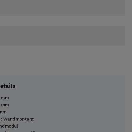
etails
mm
mm
mm
g
:
Wandmontage
ndmodul