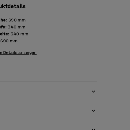
uktdetails
öhe
:
690
mm
efe
:
340
mm
eite
:
340
mm
690
mm
e Details anzeigen
ehtische in Klassenzimmern und Speisesälen,
r stapelbar ist, lässt er sich bei Bedarf