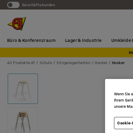
Geschäftskunden
Büro & Konferenzraum
Lager & Industrie
Umkleide 
H
AJ Produkte AT
Schule
Sitzgelegenheiten
Hocker
Hocker
Wenn Sie a
Ihrem Gerä
unsere Ma
Cookie-