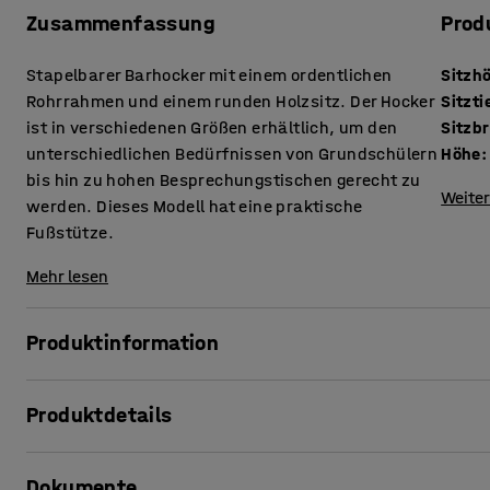
Zusammenfassung
Prod
Stapelbarer Barhocker mit einem ordentlichen
Sitzh
Rohrrahmen und einem runden Holzsitz. Der Hocker
Sitzti
ist in verschiedenen Größen erhältlich, um den
Sitzbr
unterschiedlichen Bedürfnissen von Grundschülern
Höhe
:
bis hin zu hohen Besprechungstischen gerecht zu
Weiter
werden. Dieses Modell hat eine praktische
Fußstütze.
Mehr lesen
Produktinformation
Dieser flexible Barhocker eignet sich zum Beispiel für St
Produktdetails
und warum nicht auch für Besprechungsräume? Da der Hocke
leicht wegräumen oder aufstellen.
Sitzhöhe
:
690
mm
Dokumente