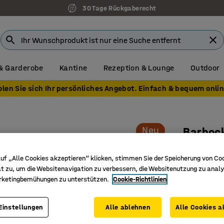
30 Tage Rückgaberecht
& Garderobe
Kantine
Rezeption & Lounge
Outdoor
olen Sie sich Ihr persönliches Angebot. Einfach & bequem onlin
Neu
Barhoc
H 690 mm
uf „Alle Cookies akzeptieren“ klicken, stimmen Sie der Speicherung von Co
Art. Nr.
:
36
t zu, um die Websitenavigation zu verbessern, die Websitenutzung zu analy
rketingbemühungen zu unterstützen.
Cookie-Richtlinien
Stapelbar
Fußstütze
Einstellungen
Alle ablehnen
Alle Cookies a
Perfekte
Lounges