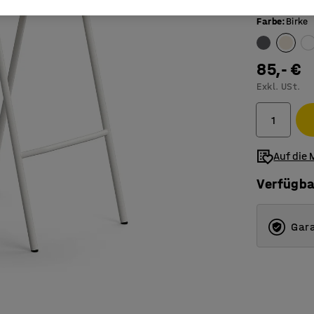
Farbe
:
Birke
85,- €
Exkl. USt.
Auf die 
Verfügba
Gara