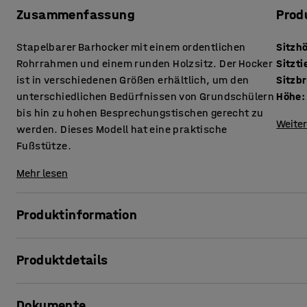
Zusammenfassung
Prod
Stapelbarer Barhocker mit einem ordentlichen
Sitzh
Rohrrahmen und einem runden Holzsitz. Der Hocker
Sitzti
ist in verschiedenen Größen erhältlich, um den
Sitzbr
unterschiedlichen Bedürfnissen von Grundschülern
Höhe
:
bis hin zu hohen Besprechungstischen gerecht zu
Weiter
werden. Dieses Modell hat eine praktische
Fußstütze.
Mehr lesen
Produktinformation
Dieser hohe Barhocker eignet sich zum Beispiel für Steht
Produktdetails
warum nicht auch für Besprechungsräume? Da der Hocker sta
wegräumen oder aufstellen.
Sitzhöhe
:
790
mm
Dokumente