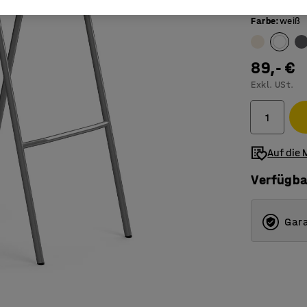
Farbe
:
weiß
89,- €
Exkl. USt.
Auf die 
Verfügba
Gara