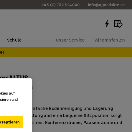
+43 (0) 732 324040
info@ajprodukte.at
Schule
Unser Service
Wir empfehlen
e!
ker ALTUS
, silberweiß
okies auf
31523
sieren und
rer Hocker für einfache Bodenreinigung und Lagerung
, die für Entlastung und eine bequeme Sitzposition sorgt
kzeptieren
r Hocker für Kantinen, Konferenzräume, Pausenräume und