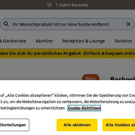
7 Jahre Garantie
& Garderobe
Kantine
Rezeption & Lounge
Outdoor
olen Sie sich Ihr persönliches Angebot. Einfach & bequem onlin
Neu
Barhoc
H 790 mm
uf „Alle Cookies akzeptieren“ klicken, stimmen Sie der Speicherung von Co
Art. Nr.
:
36
t zu, um die Websitenavigation zu verbessern, die Websitenutzung zu analy
rketingbemühungen zu unterstützen.
Cookie-Richtlinien
Stapelba
Fußstütze
Einstellungen
Alle ablehnen
Alle Cookies a
Perfekte
Lounges