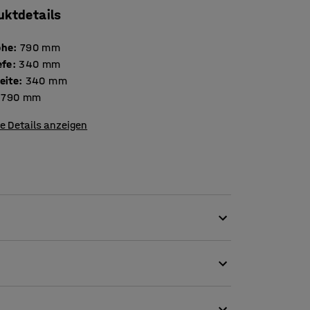
uktdetails
öhe
:
790
mm
efe
:
340
mm
eite
:
340
mm
790
mm
e Details anzeigen
ische in Klassenzimmern und Speisesälen – und
pelbar ist, lässt er sich bei Bedarf leicht