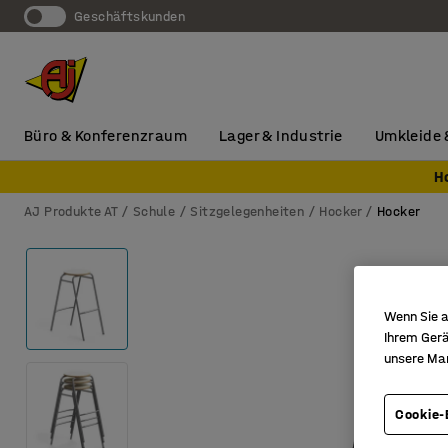
Geschäftskunden
Büro & Konferenzraum
Lager & Industrie
Umkleide 
H
AJ Produkte AT
Schule
Sitzgelegenheiten
Hocker
Hocker
Wenn Sie a
Ihrem Gerä
unsere Ma
Cookie-