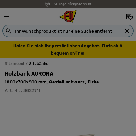
30 Tage Rückgaberecht
7 Jahre Garantie
Holen Sie sich Ihr persönliches Angebot. Einfach &
bequem online!
Sitzmöbel
Sitzbänke
Holzbank AURORA
1800x700x900 mm, Gestell schwarz, Birke
Art. Nr.
:
3622711