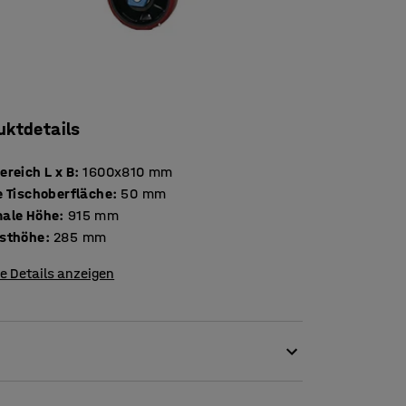
uktdetails
reich L x B
:
1600x810
mm
Stärke Tischoberfläche
:
50
mm
ale Höhe
:
915
mm
sthöhe
:
285
mm
e Details anzeigen
r sich auch perfekt als Werkbank,