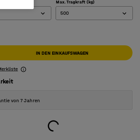
öhe (mm)
Max. Tragkraft (kg)
500
300
500
IN DEN EINKAUFSWAGEN
750
Merkliste
rkeit
ntie von 7 Jahren