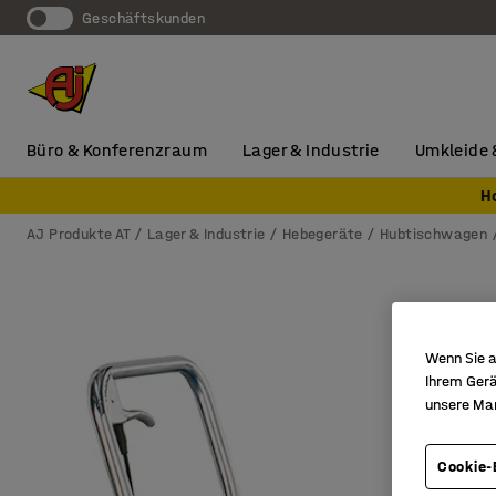
Geschäftskunden
Büro & Konferenzraum
Lager & Industrie
Umkleide 
H
AJ Produkte AT
Lager & Industrie
Hebegeräte
Hubtischwagen
Wenn Sie a
Ihrem Gerä
unsere Ma
Cookie-