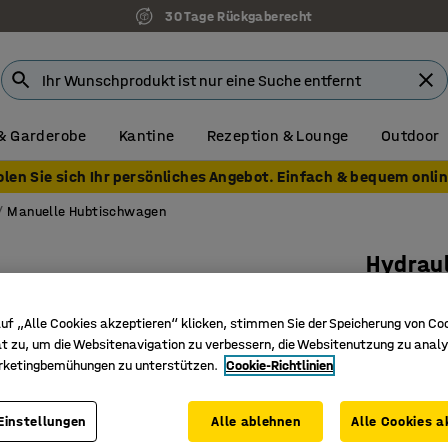
30 Tage Rückgaberecht
& Garderobe
Kantine
Rezeption & Lounge
Outdoor
olen Sie sich Ihr persönliches Angebot. Einfach & bequem onlin
Manuelle Hubtischwagen
Hydrau
TK 500 k
uf „Alle Cookies akzeptieren“ klicken, stimmen Sie der Speicherung von Co
Art. Nr.
:
31
t zu, um die Websitenavigation zu verbessern, die Websitenutzung zu analy
rketingbemühungen zu unterstützen.
Cookie-Richtlinien
Robust un
Höhenver
Leicht zu
Einstellungen
Alle ablehnen
Alle Cookies a