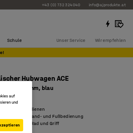
+43 (0) 732 324040
info@ajprodukte.at
Schule
Unser Service
Wir empfehlen
e!
lischer Hubwagen ACE
g, 285-915 mm, blau
okies auf
030
sieren und
d leicht zu bedienen
stellbar über Hand- und Fußbedienung
 bewegen, mit Rad und Griff
kzeptieren