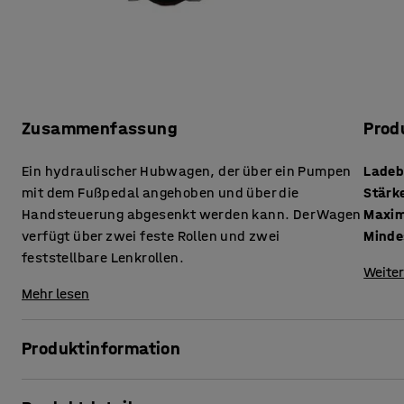
Zusammenfassung
Prod
Ein hydraulischer Hubwagen, der über ein Pumpen
Ladebe
mit dem Fußpedal angehoben und über die
Handsteuerung abgesenkt werden kann. Der Wagen
Maxim
verfügt über zwei feste Rollen und zwei
Minde
feststellbare Lenkrollen.
Weiter
Mehr lesen
Produktinformation
Ein robuster und einfach zu manövrierender Hubwagen, de