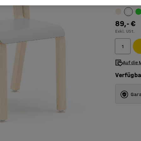
Farbe
:
weiß
89,- €
Exkl. USt.
Auf die 
Verfügba
Gara