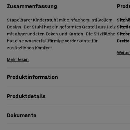
Zusammenfassung
Prod
Stapelbarer Kinderstuhl mit einfachem, stilvollem
Sitzh
Design. Der Stuhl hat ein geformtes Gestell aus Holz
Sitzti
mit abgerundeten Ecken und Kanten. Die Sitzfläche
Sitzbr
hat eine wasserfallförmige Vorderkante für
Breite
zusätzlichen Komfort.
Weiter
Mehr lesen
Produktinformation
Der Stuhl DANTE ist ein stilvoller Kinderstuhl mit einem ge
Produktdetails
und Rückenlehne aus Furnier oder Laminat. Die Wasserfall
Druck auf die Oberschenkel und sorgt für einen guten Sitz
Sitzhöhe
:
310
mm
Dokumente
Sitztiefe
:
280
mm
Mehrere Stühle lassen sich leicht übereinander stapeln, u
Sitzbreite
:
305
mm
Bodenreinigung zu erleichtern.