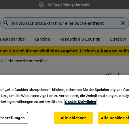
30 Tage Rückgaberecht
& Garderobe
Kantine
Rezeption & Lounge
Outdoor
olen Sie sich Ihr persönliches Angebot. Einfach & bequem onlin
le
Klassenzimmerstühle
Kinders
H 310 mm
uf „Alle Cookies akzeptieren“ klicken, stimmen Sie der Speicherung von Co
Art. Nr.
:
36
t zu, um die Websitenavigation zu verbessern, die Websitenutzung zu analy
rketingbemühungen zu unterstützen.
Cookie-Richtlinien
Stapelba
Runde Ka
Einstellungen
Alle ablehnen
Alle Cookies a
Geformtes