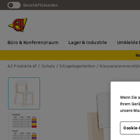
Geschäftskunden
Büro & Konferenzraum
Lager & Industrie
Umkleide 
H
AJ Produkte AT
Schule
Sitzgelegenheiten
Klassenzimmerstüh
Wenn Sie a
Ihrem Gerä
unsere Ma
Cookie-