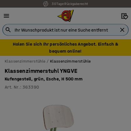
30 Tage Rückgaberecht
7 Jahre Garantie
Holen Sie sich Ihr persönliches Angebot. Einfach &
bequem online!
Klassenzimmerstühle
Klassenzimmerstühle
Klassenzimmerstuhl YNGVE
Kufengestell, grün, Esche, H 500 mm
Art. Nr.
:
363390