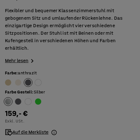
Flexibler und bequemer Klassenzimmerstuhl mit
gebogenem Sitz und umlaufender Rückenlehne. Das
einzigartige Design ermöglicht vier verschiedene
Sitzpositionen. Der Stuhl ist mit Beinen oder mit
Kufengestell in verschiedenen Höhen und Farben
erhältlich.
Mehr lesen
Farbe
:
anthrazit
Farbe Gestell
:
Silber
159,- €
Exkl. USt.
Auf die Merkliste