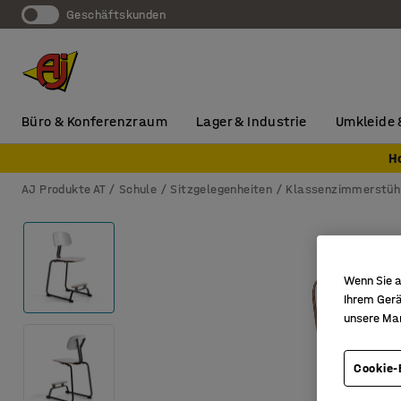
Geschäftskunden
Büro & Konferenzraum
Lager & Industrie
Umkleide 
H
AJ Produkte AT
Schule
Sitzgelegenheiten
Klassenzimmerstüh
Wenn Sie a
Ihrem Gerä
unsere Ma
Cookie-