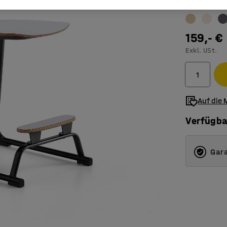
Farbe
:
weiß
159,- €
Exkl. USt.
Auf die 
Verfügba
Gara