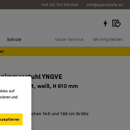
+43 (0) 732 324040
info@ajprodukte.at
Schule
Unser Service
Wir empfehlen
e!
nzimmerstuhl YNGVE
is, anthrazit, weiß, H 610 mm
okies auf
3619
sieren und
ht der EN-Norm
 für Kinder zwischen 146 und 188 cm Größe
kzeptieren
 Schalensitz