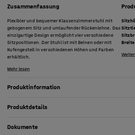
Zusammenfassung
Prod
Flexibler und bequemer Klassenzimmerstuhl mit
Sitzh
gebogenem Sitz und umlaufender Rückenlehne. Das
Sitzti
einzigartige Design ermöglicht vier verschiedene
Sitzbr
Sitzpositionen. Der Stuhl ist mit Beinen oder mit
Breite
Kufengestell in verschiedenen Höhen und Farben
Weiter
erhältlich.
Mehr lesen
Produktinformation
Gestaltet für vielfältige Sitzpositionen.
Produktdetails
Der Klassenzimmerstuhl YNGVE ist ein geschütztes Design
Sitzhöhe
:
610
mm
vielseitig einsetzbarer Stuhl mit hohem Sitzkomfort entwick
Dokumente
Sitztiefe
:
395
mm
Gebrauch konzipiert ist. Ein Vorteil des YNGVE ist, dass m