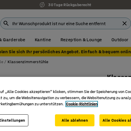
30 Tage Rückgaberecht
& Garderobe
Kantine
Rezeption & Lounge
Outdoor
olen Sie sich Ihr persönliches Angebot. Einfach & bequem onlin
le
Klassenzimmerstühle
Klasse
Kufenbas
uf „Alle Cookies akzeptieren“ klicken, stimmen Sie der Speicherung von Co
Art. Nr.
:
36
t zu, um die Websitenavigation zu verbessern, die Websitenutzung zu analy
rketingbemühungen zu unterstützen.
Cookie-Richtlinien
Entspric
Geeignet
Einstellungen
Alle ablehnen
Alle Cookies a
Bequemer