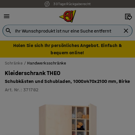
30 Tage Rückgaberecht
Holen Sie sich Ihr persönliches Angebot. Einfach &
bequem online!
Schränke
Handwerksschränke
Kleiderschrank THEO
Schubkästen und Schubladen, 1000x470x2100 mm, Birke
Art. Nr.
:
371782