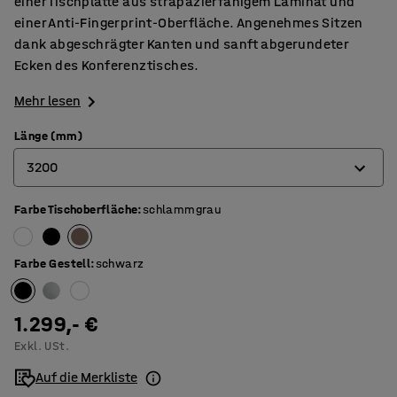
einer Tischplatte aus strapazierfähigem Laminat und
einer Anti-Fingerprint-Oberfläche. Angenehmes Sitzen
dank abgeschrägter Kanten und sanft abgerundeter
Ecken des Konferenztisches.
Mehr lesen
Länge (mm)
3200
Farbe Tischoberfläche
:
schlammgrau
2400
3200
Farbe Gestell
:
schwarz
4000
4800
1.299,- €
Exkl. USt.
5600
Auf die Merkliste