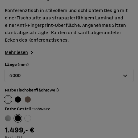
Konferenztisch in stilvollem und schlichtem Design mit
einer Tischplatte aus strapazierfähigem Laminat und
einer Anti-Fingerprint-Oberfläche. Angenehmes Sitzen
dank abgeschrägter Kanten und sanft abgerundeter
Ecken des Konferenztisches.
Mehr lesen
Länge (mm)
4000
Farbe Tischoberfläche
:
weiß
2400
3200
Farbe Gestell
:
schwarz
4000
4800
1.499,- €
Exkl. USt.