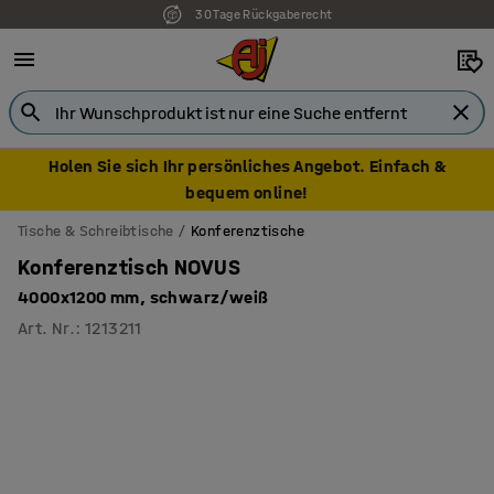
30 Tage Rückgaberecht
7 Jahre Garantie
Holen Sie sich Ihr persönliches Angebot. Einfach &
bequem online!
Tische & Schreibtische
Konferenztische
Konferenztisch NOVUS
4000x1200 mm, schwarz/weiß
Art. Nr.
:
1213211