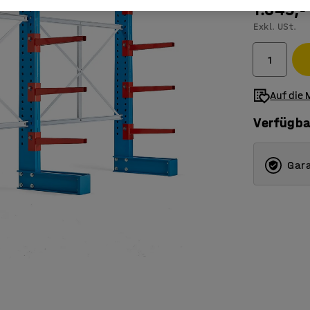
1.649,-
Exkl. USt.
Auf die 
Verfügba
Gara