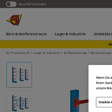
Geschäftskunden
Büro & Konferenzraum
Lager & Industrie
Umkleide 
H
AJ Produkte AT
Lager & Industrie
Aufbewahrung
Materialrega
Wenn Sie a
Ihrem Gerä
unsere Ma
Cookie-