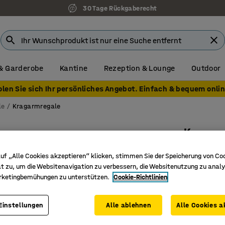
30 Tage Rückgaberecht
& Garderobe
Kantine
Rezeption & Lounge
Outdoor
olen Sie sich Ihr persönliches Angebot. Einfach & bequem onlin
le
Kragarmregale
Kragar
3 Einzel
uf „Alle Cookies akzeptieren“ klicken, stimmen Sie der Speicherung von Co
Art. Nr.
:
29
t zu, um die Websitenavigation zu verbessern, die Websitenutzung zu analy
rketingbemühungen zu unterstützen.
Cookie-Richtlinien
Komplett
Robust un
Einstellungen
Alle ablehnen
Alle Cookies a
Einseitig