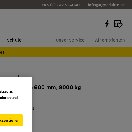
+43 (0) 732 324040
info@ajprodukte.at
Schule
Unser Service
Wir empfehlen
e!
mregal
paare, 2 Arme 600 mm, 9000 kg
okies auf
0096
sieren und
es Kragarmregal
d vielseitig
kzeptieren