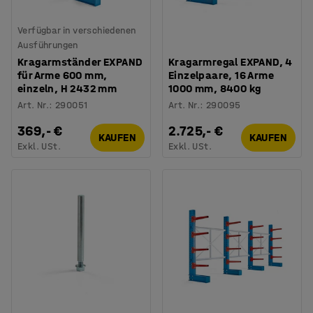
Verfügbar in verschiedenen
Ausführungen
Kragarmständer EXPAND
Kragarmregal EXPAND, 4
für Arme 600 mm,
Einzelpaare, 16 Arme
einzeln, H 2432 mm
1000 mm, 8400 kg
Art. Nr.
:
290051
Art. Nr.
:
290095
369,- €
2.725,- €
KAUFEN
KAUFEN
Exkl. USt.
Exkl. USt.