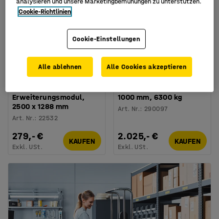
analysieren und unsere Marketingbemühungen zu unterstützen.
Cookie-Richtlinien
Cookie-Einstellungen
Verfügbar in verschiedenen
Ausführungen
Alle ablehnen
Alle Cookies akzeptieren
Kragarmregal PLUS
Kragarmregal EXPAND, 3
einseitig,
Einzelpaare, 12 Arme
Erweiterungsmodul,
1000 mm, 6300 kg
2500 x 1288 mm
Art. Nr.
:
290097
Art. Nr.
:
22532
279,- €
2.025,- €
KAUFEN
KAUFEN
Exkl. USt.
Exkl. USt.