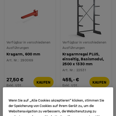
Verfügbar in verschiedenen
Verfügbar in verschiedenen
Ausführungen
Ausführungen
Kragarm, 600 mm
Kragarmregal PLUS,
einseitig, Basismodul,
Art. Nr.
:
290069
2500 x 1330 mm
Art. Nr.
:
22531
27,50 €
455,- €
KAUFEN
KAUFEN
Exkl. USt.
Exkl. USt.
Wenn Sie auf „Alle Cookies akzeptieren“ klicken, stimmen Sie
der Speicherung von Cookies auf Ihrem Gerät zu, um die
Websitenavigation zu verbessern, die Websitenutzung zu