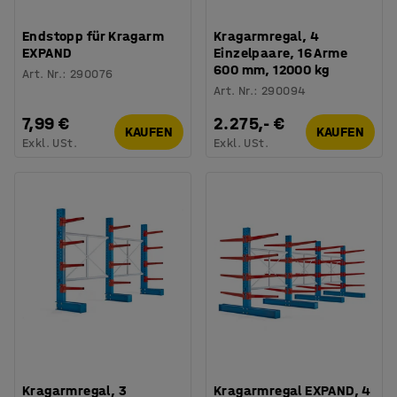
Endstopp für Kragarm
Kragarmregal, 4
EXPAND
Einzelpaare, 16 Arme
600 mm, 12000 kg
Art. Nr.
:
290076
Art. Nr.
:
290094
7,99 €
2.275,- €
KAUFEN
KAUFEN
Exkl. USt.
Exkl. USt.
Kragarmregal, 3
Kragarmregal EXPAND, 4