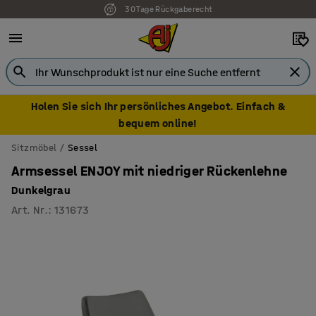
30 Tage Rückgaberecht
7 Jahre Garantie
Holen Sie sich Ihr persönliches Angebot. Einfach &
bequem online!
Sitzmöbel
Sessel
Armsessel ENJOY mit niedriger Rückenlehne
Dunkelgrau
Art. Nr.
:
131673