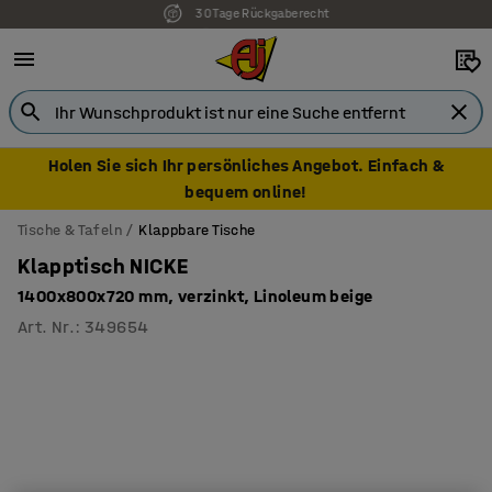
7 Jahre Garantie
Holen Sie sich Ihr persönliches Angebot. Einfach &
bequem online!
Tische & Tafeln
Klappbare Tische
Klapptisch NICKE
1400x800x720 mm, verzinkt, Linoleum beige
Art. Nr.
:
349654