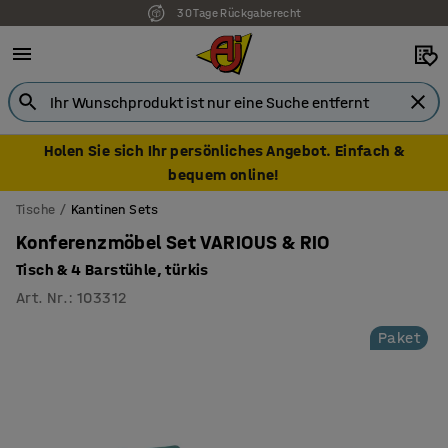
30 Tage Rückgaberecht
7 Jahre Garantie
Holen Sie sich Ihr persönliches Angebot. Einfach &
bequem online!
Tische
Kantinen Sets
Konferenzmöbel Set VARIOUS & RIO
Tisch & 4 Barstühle, türkis
Art. Nr.
:
103312
Paket