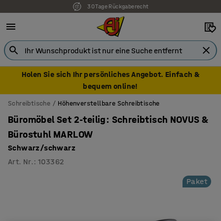
30 Tage Rückgaberecht
Holen Sie sich Ihr persönliches Angebot. Einfach &
bequem online!
Schreibtische
Höhenverstellbare Schreibtische
Büromöbel Set 2-teilig: Schreibtisch NOVUS &
Bürostuhl MARLOW
Schwarz/schwarz
Art. Nr.
:
103362
Paket