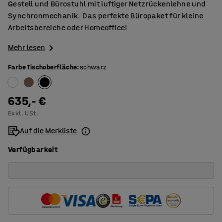
Gestell und Bürostuhl mit luftiger Netzrückenlehne und
Synchronmechanik. Das perfekte Büropaket für kleine
Arbeitsbereiche oder Homeoffice!
Mehr lesen
Farbe Tischoberfläche
:
schwarz
635,- €
Exkl. USt.
Auf die Merkliste
Verfügbarkeit