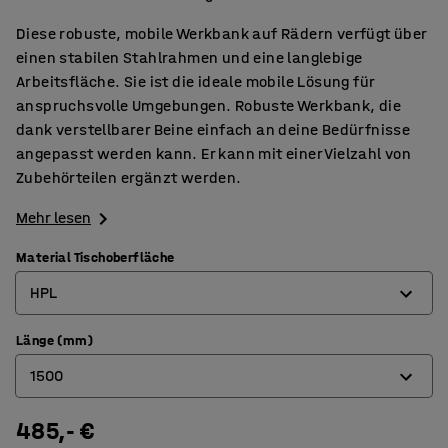
Diese robuste, mobile Werkbank auf Rädern verfügt über
einen stabilen Stahlrahmen und eine langlebige
Arbeitsfläche. Sie ist die ideale mobile Lösung für
anspruchsvolle Umgebungen. Robuste Werkbank, die
dank verstellbarer Beine einfach an deine Bedürfnisse
angepasst werden kann. Er kann mit einer Vielzahl von
Zubehörteilen ergänzt werden.
Mehr lesen
Material Tischoberfläche
HPL
Länge (mm)
Eichenparkett
1500
gehärtete Platte
HPL
485,- €
1500