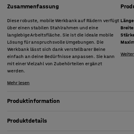
Zusammenfassung
Prod
Diese robuste, mobile Werkbank auf Rädern verfügt
Länge
über einen stabilen Stahlrahmen und eine
Breite
langlebige Arbeitsfläche. Sie ist die ideale mobile
Lösung für anspruchsvolle Umgebungen. Die
Maxim
Werkbank lässt sich dank verstellbarer Beine
Weiter
einfach an deine Bedürfnisse anpassen. Sie kann
mit einer Vielzahl von Zubehörteilen ergänzt
werden.
Mehr lesen
Produktinformation
Mit dieser Werkbank erhältst du einen Arbeitsplatz, der si
Produktdetails
gerade brauchst. Eine große Auswahl an praktischem Zub
Werkbank an den Arbeitsplatz und deine speziellen Bedür