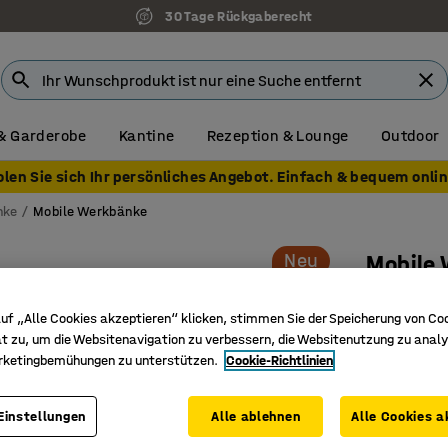
30 Tage Rückgaberecht
& Garderobe
Kantine
Rezeption & Lounge
Outdoor
olen Sie sich Ihr persönliches Angebot. Einfach & bequem onlin
nke
Mobile Werkbänke
Neu
Mobile
2000 x 7
uf „Alle Cookies akzeptieren“ klicken, stimmen Sie der Speicherung von Co
Art. Nr.
:
22
t zu, um die Websitenavigation zu verbessern, die Websitenutzung zu analy
rketingbemühungen zu unterstützen.
Cookie-Richtlinien
Schallab
Geeignet
Mobil mit
Einstellungen
Alle ablehnen
Alle Cookies a