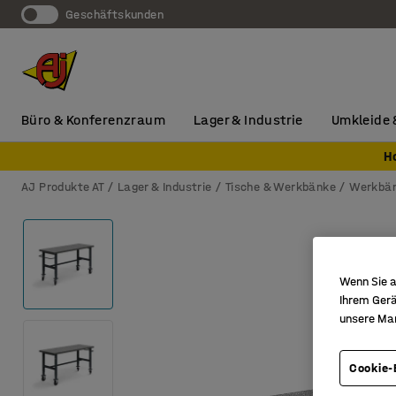
Geschäftskunden
Büro & Konferenzraum
Lager & Industrie
Umkleide 
H
AJ Produkte AT
Lager & Industrie
Tische & Werkbänke
Werkbä
Wenn Sie a
Ihrem Gerä
unsere Ma
Cookie-