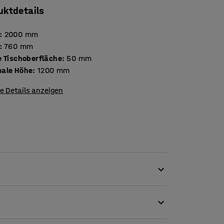
uktdetails
:
2000
mm
:
760
mm
Stärke Tischoberfläche
:
50
mm
ale Höhe
:
1200
mm
e Details anzeigen
ch leicht dorthin bewegen lässt, wo du ihn
ehör macht es außerdem einfach, die
fnisse anzupassen.