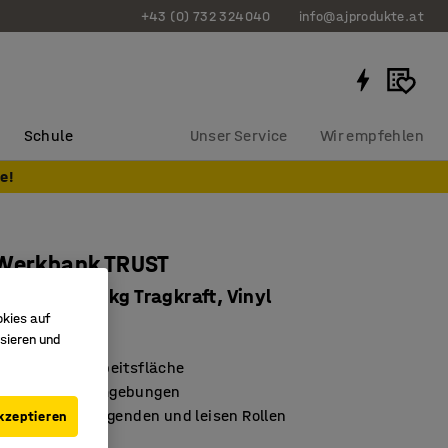
+43 (0) 732 324040
info@ajprodukte.at
Schule
Unser Service
Wir empfehlen
e!
 Werkbank TRUST
60 mm, 200 kg Tragkraft, Vinyl
okies auf
13036
sieren und
sorbierende Arbeitsfläche
 für Montageumgebungen
 leicht zu bewegenden und leisen Rollen
kzeptieren