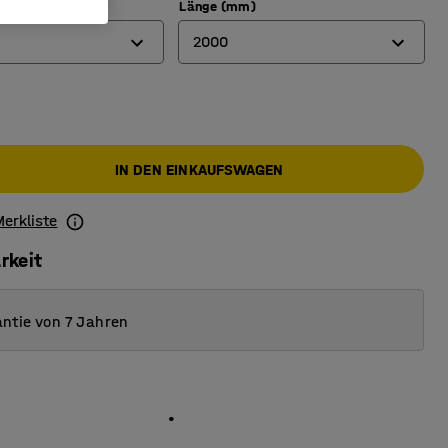
choberfläche
Länge (mm)
2000
arkett
1500
e Platte
2000
IN DEN EINKAUFSWAGEN
Merkliste
rkeit
ntie von 7 Jahren