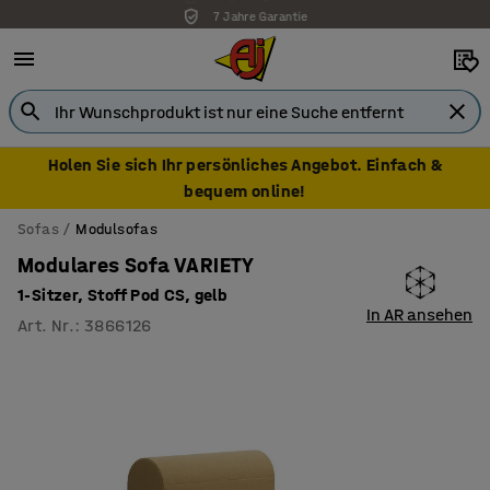
7 Jahre Garantie
Holen Sie sich Ihr persönliches Angebot. Einfach &
bequem online!
Sofas
Modulsofas
Modulares Sofa VARIETY
1-Sitzer, Stoff Pod CS, gelb
In AR ansehen
Art. Nr.
:
3866126