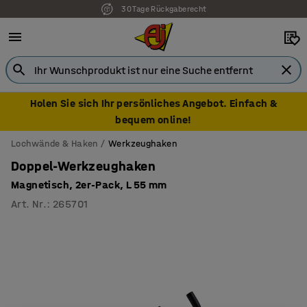
30 Tage Rückgaberecht
Holen Sie sich Ihr persönliches Angebot. Einfach &
bequem online!
Lochwände & Haken
Werkzeughaken
Doppel-Werkzeughaken
Magnetisch, 2er-Pack, L 55 mm
Art. Nr.
:
265701