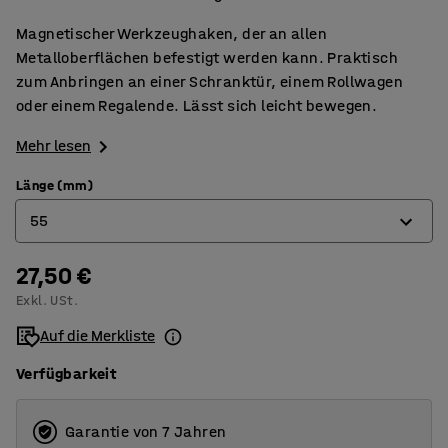
Magnetischer Werkzeughaken, der an allen
Metalloberflächen befestigt werden kann. Praktisch
zum Anbringen an einer Schranktür, einem Rollwagen
oder einem Regalende. Lässt sich leicht bewegen.
Mehr lesen
Länge (mm)
55
27,50 €
55
Exkl. USt.
64
Auf die Merkliste
Verfügbarkeit
Garantie von 7 Jahren