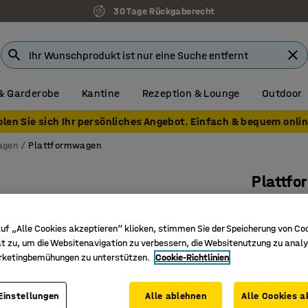
30 Tage Rückgaberecht
& Garderobe
Kantine
Rezeption & Lounge
Outdoor
olen Sie sich Ihr persönliches Angebot. Einfach & bequem onlin
agen
Plattformwagen
Plattf
900 x 50
Art. Nr.
:
26
uf „Alle Cookies akzeptieren“ klicken, stimmen Sie der Speicherung von Co
t zu, um die Websitenavigation zu verbessern, die Websitenutzung zu analy
Hohe Gitt
rketingbemühungen zu unterstützen.
Cookie-Richtlinien
Vollgumm
Plattfor
Einstellungen
Alle ablehnen
Alle Cookies a