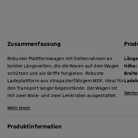
Zusammenfassung
Prod
Robuster Plattformwagen mit Seitenrahmen an
Länge
beiden Längsseiten, die die Waren auf dem Wagen
Höhe
:
schützen und als Griffe fungieren. Robuste
Breite
Ladeplattform aus strapazierfähigem MDF, ideal für
Ladebe
den Transport langer Gegenstände. Der Wagen ist
Weiter
mit zwei Bock- und zwei Lenkrollen ausgestattet.
Mehr lesen
Produktinformation