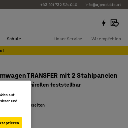
+43 (0) 732 324040
info@ajprodukte.at
Schule
Unser Service
Wir empfehlen
e!
ormwagen TRANSFER mit 2 Stahlpanelen
0 mm, Gummirollen feststellbar
2652
okies auf
sieren und
er an den Längsseiten
irollen
m aus MDF
kzeptieren