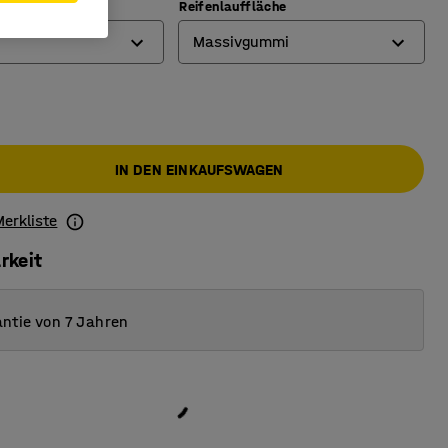
ft (kg)
Reifenlauffläche
Massivgummi
Elastischer Massivgummi
Massivgummi
IN DEN EINKAUFSWAGEN
Merkliste
rkeit
ntie von 7 Jahren