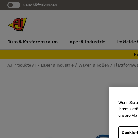
Geschäftskunden
Büro & Konferenzraum
Lager & Industrie
Umkleide 
H
AJ Produkte AT
Lager & Industrie
Wagen & Rollen
Plattformw
Wenn Sie a
Ihrem Gerä
unsere Ma
Cookie-