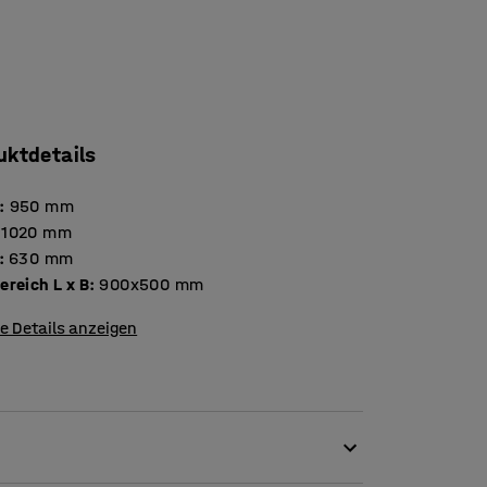
uktdetails
:
950
mm
1020
mm
:
630
mm
reich L x B
:
900x500
mm
e Details anzeigen