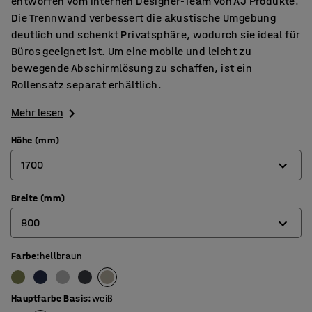
entworfen vom internen Designer-Team von AJ Produkte.
Die Trennwand verbessert die akustische Umgebung
deutlich und schenkt Privatsphäre, wodurch sie ideal für
Büros geeignet ist. Um eine mobile und leicht zu
bewegende Abschirmlösung zu schaffen, ist ein
Rollensatz separat erhältlich.
Mehr lesen
Höhe (mm)
1700
Breite (mm)
1360
800
1700
Farbe
:
hellbraun
800
1000
Hauptfarbe Basis
:
weiß