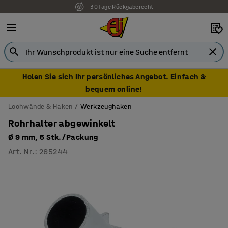
30 Tage Rückgaberecht
7 Jahre Garantie
Holen Sie sich Ihr persönliches Angebot. Einfach &
bequem online!
Lochwände & Haken
Werkzeughaken
Rohrhalter abgewinkelt
Ø 9 mm, 5 Stk./Packung
Art. Nr.
:
265244