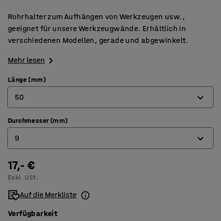
Rohrhalter zum Aufhängen von Werkzeugen usw.,
geeignet für unsere Werkzeugwände. Erhältlich in
verschiedenen Modellen, gerade und abgewinkelt.
Mehr lesen
Länge (mm)
50
Durchmesser (mm)
50
9
60
70
17,- €
9
Exkl. USt.
75
16
Auf die Merkliste
24
Verfügbarkeit