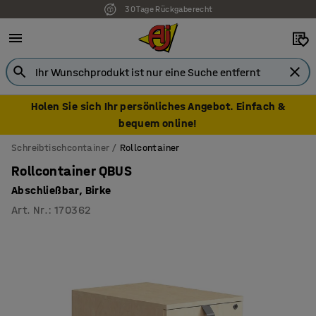
30 Tage Rückgaberecht
Holen Sie sich Ihr persönliches Angebot. Einfach &
bequem online!
Schreibtischcontainer
Rollcontainer
Rollcontainer QBUS
Abschließbar, Birke
Art. Nr.
:
170362