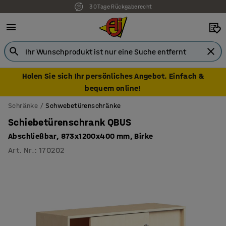
30 Tage Rückgaberecht
Holen Sie sich Ihr persönliches Angebot. Einfach &
bequem online!
Schränke
Schwebetürenschränke
Schiebetürenschrank QBUS
Abschließbar, 873x1200x400 mm, Birke
Art. Nr.
:
170202