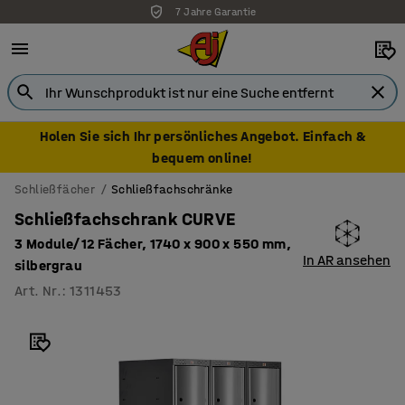
7 Jahre Garantie
Holen Sie sich Ihr persönliches Angebot. Einfach &
bequem online!
Schließfächer
Schließfachschränke
Schließfachschrank CURVE
3 Module/12 Fächer, 1740 x 900 x 550 mm,
In AR ansehen
silbergrau
Art. Nr.
:
1311453