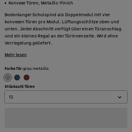
Konvexe Türen, Metallic-Finish
Bodenlanger Schulspind als Doppelmodul mit vier
konvexen Türen pro Modul. Lüftungsschlitze oben und
unten. Jeder Abschnitt verfügt über einen Türanschlag
und ein kleines Regal an der Türinnenseite. Wird ohne
Verriegelung geliefert.
Mehr lesen
Farbe Tür
:
grau metallic
Stückzahl Türen
12
8
12