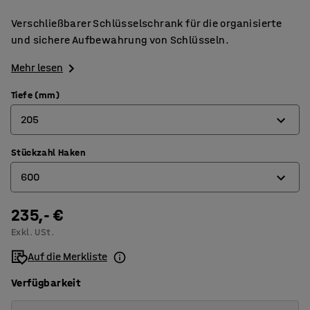
Verschließbarer Schlüsselschrank für die organisierte
und sichere Aufbewahrung von Schlüsseln.
Mehr lesen
Tiefe (mm)
205
Stückzahl Haken
80
600
140
205
235,- €
50
Exkl. USt.
100
Auf die Merkliste
200
Verfügbarkeit
300