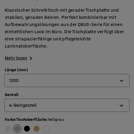
Klassischer Schreibtisch mit gerader Tischplatte und
stabilen, geraden Beinen. Perfekt kombinierbar mit
Aufbewahrungslösungen aus der QBUS-Serie für einen
einheitlichen Look im Büro. Die Tischplatte verfügt über
eine strapazierfähige und pflegeleichte
Laminatoberfläche.
Mehr lesen
Länge (mm)
1200
Gestell
800
4-Beingestell
1200
1400
Farbe Tischoberfläche
:
hellgrau
4-Beingestell
1600
O-Beingestell