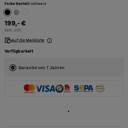
Farbe Gestell
:
schwarz
1800
T-Beingestell
199,- €
Exkl. USt.
Auf die Merkliste
Verfügbarkeit
Garantie von 7 Jahren