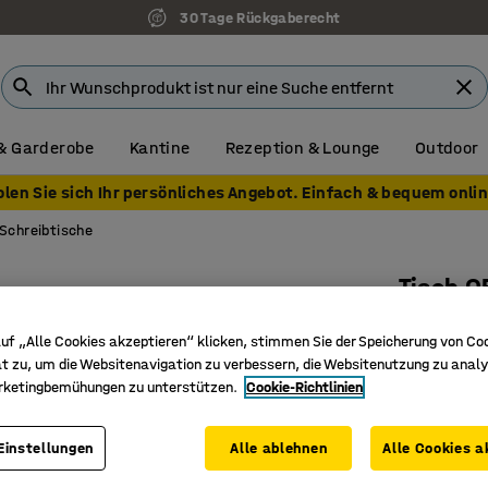
30 Tage Rückgaberecht
& Garderobe
Kantine
Rezeption & Lounge
Outdoor
olen Sie sich Ihr persönliches Angebot. Einfach & bequem onlin
Schreibtische
Tisch 
1600 x 8
uf „Alle Cookies akzeptieren“ klicken, stimmen Sie der Speicherung von Co
Art. Nr.
:
16
t zu, um die Websitenavigation zu verbessern, die Websitenutzung zu analy
rketingbemühungen zu unterstützen.
Cookie-Richtlinien
Robust
Strapazi
Einstellungen
Alle ablehnen
Alle Cookies a
Gerade Ti