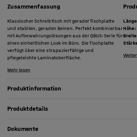
Zusammenfassung
Prod
Klassischer Schreibtisch mit gerader Tischplatte
Länge
und stabilen, geraden Beinen. Perfekt kombinierbar
Höhe
:
mit Aufbewahrungslösungen aus der QBUS-Serie für
Breite
einen einheitlichen Look im Büro. Die Tischplatte
verfügt über eine strapazierfähige und
Weiter
pflegeleichte Laminatoberfläche.
Mehr lesen
Produktinformation
Dieser stilvolle, stationäre Schreibtisch aus der QBUS-Ser
Produktdetails
Vorzügen. Er ist die ideale Lösung für alle, die einen Schr
hinsichtlich der Langlebigkeit und Vielseitigkeit allen A
Länge
:
1600
mm
Dokumente
Höhe
:
740
mm
Der Schreibtisch hat ein stabiles Gestell bestehend aus vie