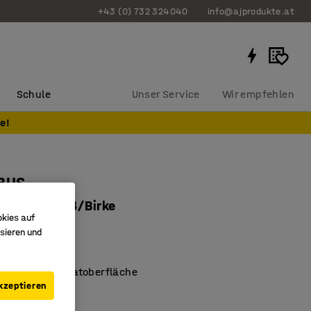
+43 (0) 732 324040
info@ajprodukte.at
Schule
Unser Service
Wir empfehlen
e!
QBUS
00 mm, weiß/Birke
okies auf
11432
sieren und
erfähige Laminatoberfläche
kzeptieren
schplatte