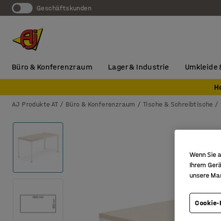
Geschäftskunden
Büro & Konferenzraum
Lager & Industrie
Umkleide 
H
AJ Produkte AT
Büro & Konferenzraum
Tische & Schreibtische
Wenn Sie a
Ihrem Gerä
unsere Ma
Cookie-