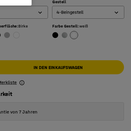
Gestell
4-Beingestell
berfläche
:
Birke
Farbe Gestell
:
weiß
4-Beingestell
O-Beingestell
T-Beingestell
IN DEN EINKAUFSWAGEN
Merkliste
rkeit
ntie von 7 Jahren