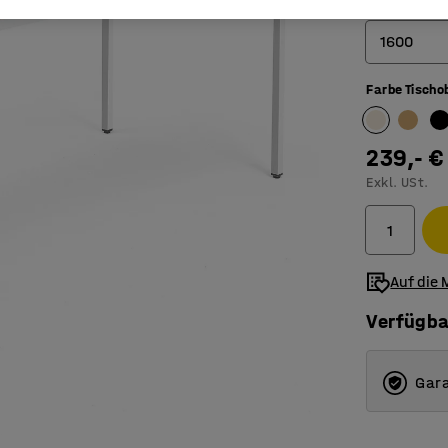
Länge (mm)
1600
Farbe Tischo
800
1200
239,- €
1400
Exkl. USt.
1600
1800
Auf die 
Verfügba
Gara