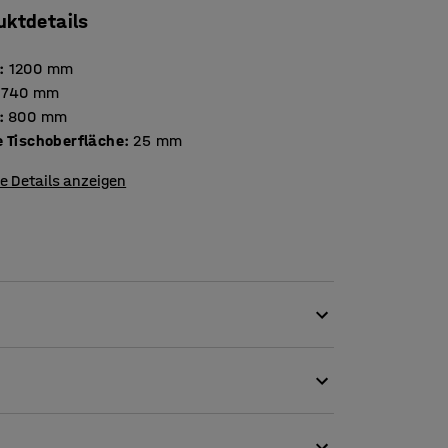
uktdetails
:
1200
mm
740
mm
:
800
mm
Stärke Tischoberfläche
:
25
mm
e Details anzeigen
ie hat ein zeitloses Design mit modernen
eibtisch im klassischen Design suchen, der
nforderungen des modernen Büros gerecht wird.