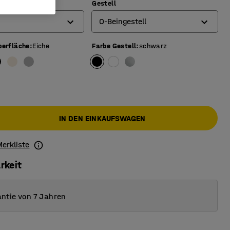
Gestell
O-Beingestell
berfläche
:
Eiche
Farbe Gestell
:
schwarz
4-Beingestell
O-Beingestell
T-Beingestell
IN DEN EINKAUFSWAGEN
Merkliste
rkeit
ntie von 7 Jahren