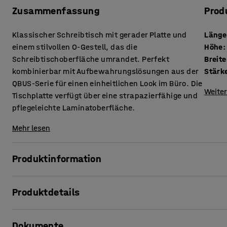
Zusammenfassung
Prod
Klassischer Schreibtisch mit gerader Platte und
Länge
einem stilvollen O-Gestell, das die
Höhe
:
Schreibtischoberfläche umrandet. Perfekt
Breite
kombinierbar mit Aufbewahrungslösungen aus der
QBUS-Serie für einen einheitlichen Look im Büro. Die
Weiter
Tischplatte verfügt über eine strapazierfähige und
pflegeleichte Laminatoberfläche.
Mehr lesen
Produktinformation
Dieser stilvolle, stationäre Schreibtisch aus der QBUS-Ser
Produktdetails
Vorzügen. Er ist die ideale Lösung für alle, die einen Schr
hinsichtlich der Langlebigkeit und Vielseitigkeit allen A
Länge
:
1200
mm
Dokumente