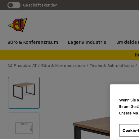
Geschäftskunden
Büro & Konferenzraum
Lager & Industrie
Umkleide 
H
AJ Produkte AT
Büro & Konferenzraum
Tische & Schreibtische
Wenn Sie a
Ihrem Gerä
unsere Ma
Cookie-