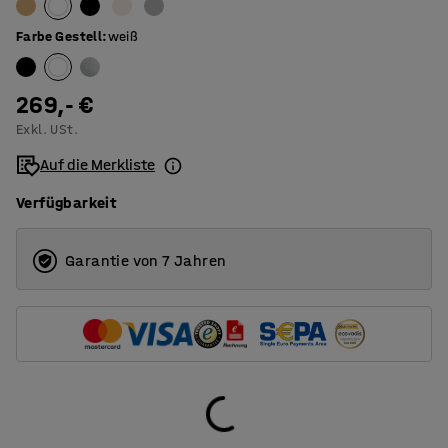
1600
O-Beingestell
Farbe Gestell
:
weiß
1800
T-Beingestell
269,- €
Exkl. USt.
Auf die Merkliste
Verfügbarkeit
Garantie von 7 Jahren