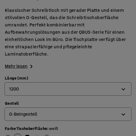
Klassischer Schreibtisch mit gerader Platte und einem
stilvollen O-Gestell, das die Schreibtischoberfläche
umrandet. Perfekt kombinierbar mit
Aufbewahrungslösungen aus der QBUS-Serie für einen
einheitlichen Look im Büro. Die Tischplatte verfügt über
eine strapazierfähige und pflegeleichte
Laminatoberfläche.
Mehr lesen
Länge (mm)
1200
Gestell
800
O-Beingestell
1200
1400
Farbe Tischoberfläche
:
weiß
4-Beingestell