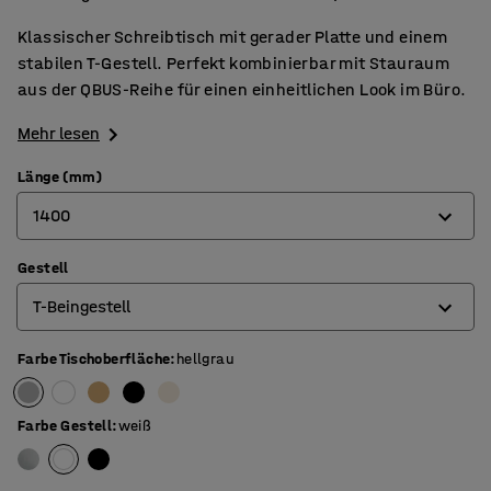
Klassischer Schreibtisch mit gerader Platte und einem
stabilen T-Gestell. Perfekt kombinierbar mit Stauraum
aus der QBUS-Reihe für einen einheitlichen Look im Büro.
Mehr lesen
Länge (mm)
1400
Gestell
800
T-Beingestell
1200
1400
Farbe Tischoberfläche
:
hellgrau
4-Beingestell
1600
O-Beingestell
Farbe Gestell
:
weiß
1800
T-Beingestell