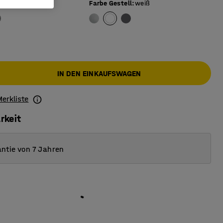
berfläche
:
beige
Farbe Gestell
:
weiß
IN DEN EINKAUFSWAGEN
Merkliste
rkeit
ntie von 7 Jahren