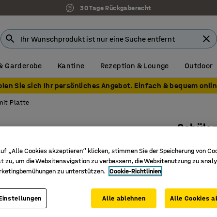
30 Tage Rückgaberecht
& Garderobe
Kantine
Rezeption & Lounge
Outdoor
olen Sie sich Ihr persönliches Angebot. Einfach & bequem onlin
it Platte
Schüler
Linoleum
uf „Alle Cookies akzeptieren“ klicken, stimmen Sie der Speicherung von Co
Art. Nr.
:
34
t zu, um die Websitenavigation zu verbessern, die Websitenutzung zu analy
rketingbemühungen zu unterstützen.
Cookie-Richtlinien
Schalldä
Für zwei 
Einstellungen
Alle ablehnen
Alle Cookies a
Inklusiv