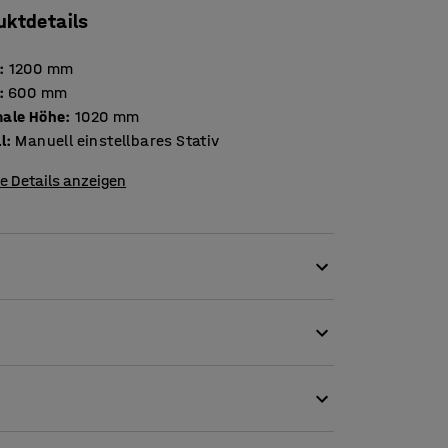
uktdetails
:
1200
mm
:
600
mm
ale Höhe
:
1020
mm
l
:
Manuell einstellbares Stativ
e Details anzeigen
 der Schule. Da zwei Schüler an einem Tisch
besonders für kleine Klassenräume geeignet ist.
noleum, das aus natürlichen und
t im Vergleich zu anderen
chen Fußabdruck. Das für den Schülertisch