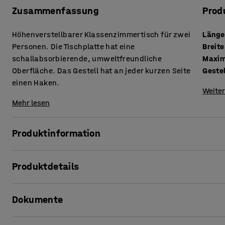
Zusammenfassung
Prod
Höhenverstellbarer Klassenzimmertisch für zwei
Länge
Personen. Die Tischplatte hat eine
Breite
schallabsorbierende, umweltfreundliche
Maxim
Oberfläche. Das Gestell hat an jeder kurzen Seite
Gestel
einen Haken.
Weiter
Mehr lesen
Produktinformation
Ein hochwertiger Tisch für den anspruchsvollen Bereich in
Produktdetails
sitzen können, ist er eine platzsparende Alternative, die 
Länge
:
1200
mm
Die Platte des Tisches hat eine Oberflächenschicht aus Li
Dokumente
Breite
:
600
mm
nachwachsenden Rohstoffen hergestellt wird. Linoleum ha
Maximale Höhe
:
1020
mm
schallabsorbierenden Materialien einen geringen ökologis