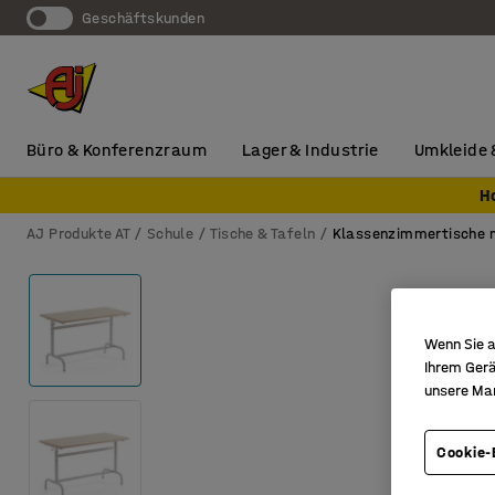
Geschäftskunden
Büro & Konferenzraum
Lager & Industrie
Umkleide 
H
AJ Produkte AT
Schule
Tische & Tafeln
Klassenzimmertische m
Wenn Sie a
Ihrem Gerä
unsere Ma
Cookie-