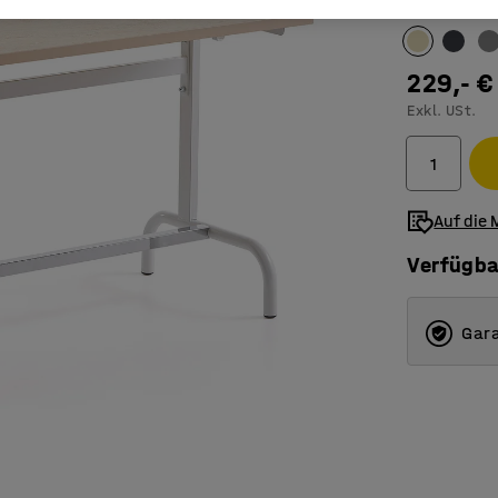
Farbe Tischo
229,- €
Exkl. USt.
Auf die 
Verfügba
Gara