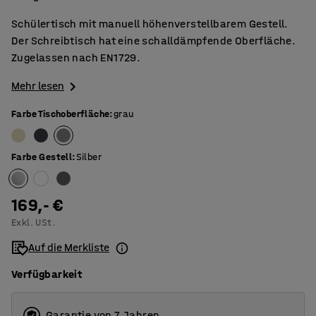
Schülertisch mit manuell höhenverstellbarem Gestell.
Der Schreibtisch hat eine schalldämpfende Oberfläche.
Zugelassen nach EN1729.
Mehr lesen
Farbe Tischoberfläche
:
grau
Farbe Gestell
:
Silber
169,- €
Exkl. USt.
Auf die Merkliste
Verfügbarkeit
Garantie von 7 Jahren