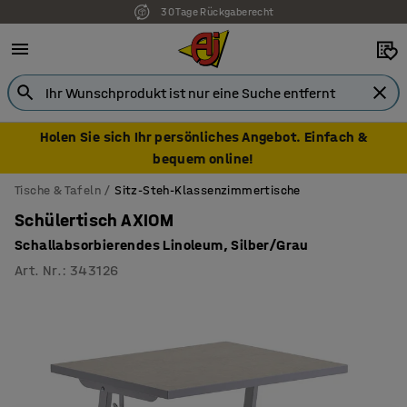
30 Tage Rückgaberecht
7 Jahre Garantie
Holen Sie sich Ihr persönliches Angebot. Einfach &
bequem online!
Tische & Tafeln
Sitz-Steh-Klassenzimmertische
Schülertisch AXIOM
Schallabsorbierendes Linoleum, Silber/Grau
Art. Nr.
:
343126