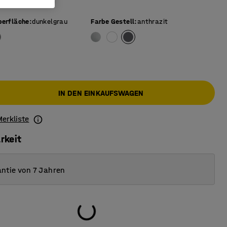
en nach EN1729
berfläche
:
dunkelgrau
Farbe Gestell
:
anthrazit
IN DEN EINKAUFSWAGEN
Merkliste
rkeit
ntie von 7 Jahren