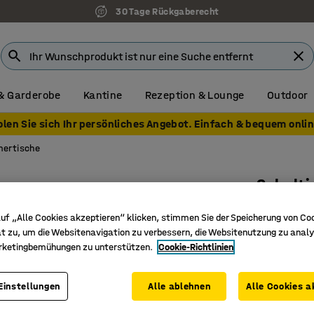
30 Tage Rückgaberecht
& Garderobe
Kantine
Rezeption & Lounge
Outdoor
olen Sie sich Ihr persönliches Angebot. Einfach & bequem onlin
mertische
Schulti
Linoleu
uf „Alle Cookies akzeptieren“ klicken, stimmen Sie der Speicherung von Co
Anthrazi
t zu, um die Websitenavigation zu verbessern, die Websitenutzung zu analy
rketingbemühungen zu unterstützen.
Cookie-Richtlinien
Art. Nr.
:
34
Schalldä
Einstellungen
Alle ablehnen
Alle Cookies a
Höhenvers