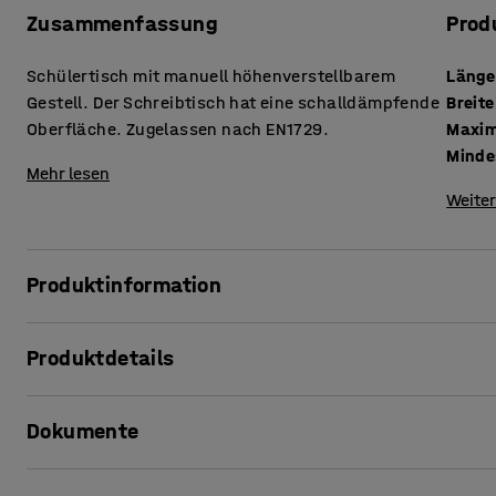
Zusammenfassung
Prod
Schülertisch mit manuell höhenverstellbarem
Länge
Gestell. Der Schreibtisch hat eine schalldämpfende
Breite
Oberfläche. Zugelassen nach EN1729.
Maxim
Minde
Mehr lesen
Weiter
Produktinformation
Ein Schülertisch mit einem einfachen, traditionellen Desi
Produktdetails
standhält. Die Platte des Tisches hat eine schalldämpfen
Arbeitsbereich im Klassenzimmer beiträgt. Das Linoleum
Länge
:
700
mm
Rohstoffen hergestellt und hat im Vergleich zu konkurrie
Dokumente
Breite
:
600
mm
geringen ökologischen Fußabdruck. Das Linoleum, das für
Maximale Höhe
:
915
mm
trägt das Nordic Eco-Label.
Mindesthöhe
:
620
mm
Produktinformation drucken