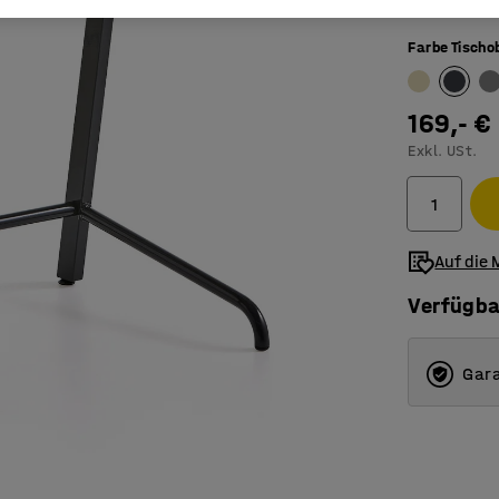
Zugelass
Farbe Tischo
169,- €
Exkl. USt.
Auf die 
Verfügba
Gara