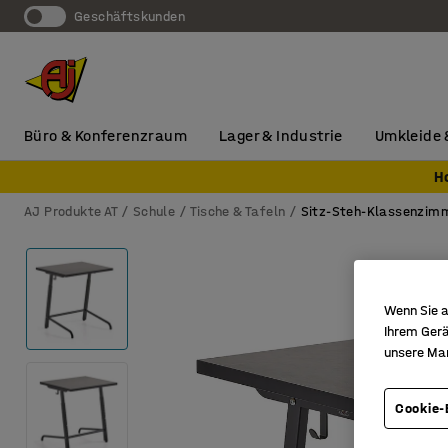
Geschäftskunden
Büro & Konferenzraum
Lager & Industrie
Umkleide 
H
AJ Produkte AT
Schule
Tische & Tafeln
Sitz-Steh-Klassenzim
Wenn Sie a
Ihrem Gerä
unsere Ma
Cookie-