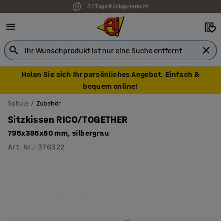
30 Tage Rückgaberecht
7 Jahre Garantie
Holen Sie sich Ihr persönliches Angebot. Einfach &
bequem online!
Schule
Zubehör
Sitzkissen RICO/TOGETHER
795x395x50 mm, silbergrau
Art. Nr.
:
376322