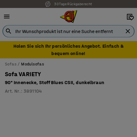
30 Tage Rückgaberecht
Holen Sie sich Ihr persönliches Angebot. Einfach &
bequem online!
Sofas
Modulsofas
Sofa VARIETY
90° Innenecke, Stoff Blues CSII, dunkelbraun
Art. Nr.
:
3891104