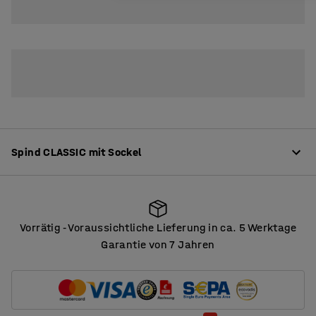
3
Spind CLASSIC mit Sockel
Produktinformation
Vorrätig
Voraussichtliche Lieferung in ca. 5 Werktage
‑
Dir hochwertigen Spinde bieten eine Menge
Garantie von 7 Jahren
Möglichkeiten zur Anpassung. Die Spinde bestehen aus
Vorrätig
Voraussichtliche Lieferung in ca. 5 Werktage
‑
robustem, voll verschweißtem Stahlblecht mit
Pulverbeschichtung.
Mehr lesen